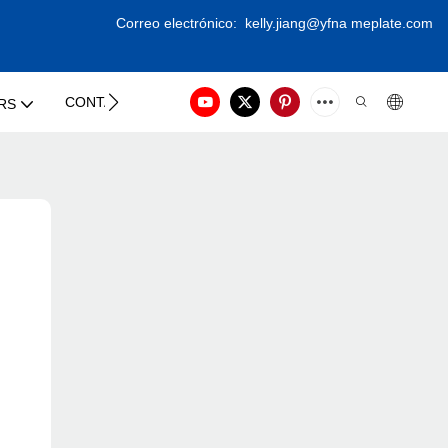
Correo electrónico:
kelly.jiang@yfna
meplate.com
CONTACT US
RS