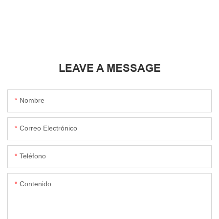
etiqueta colgante de metal
calidad con galvanoplastia de
cromado con galvanoplastia
metal cromado brillante.
negra y brillo de alta gama.
LEAVE A MESSAGE
Nombre
Correo Electrónico
Teléfono
Contenido