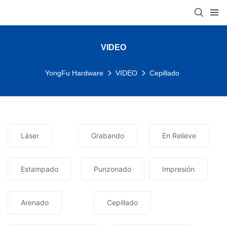
VIDEO
YongFu Hardware
VIDEO
Cepillado
Láser
Grabando
En Relieve
Estampado
Punzonado
Impresión
Arenado
Cepillado