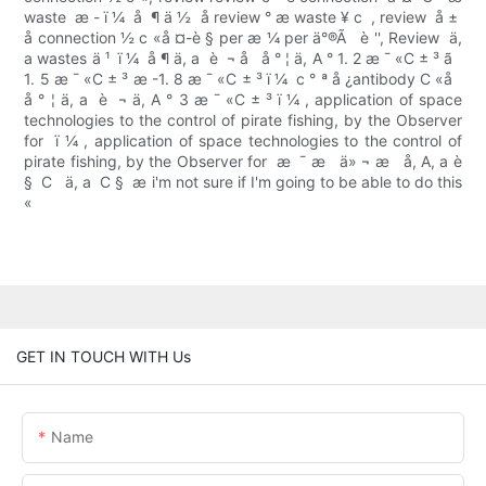
waste  æ - ï ¼  å  ¶ ä ½  å review ° æ waste ¥ c  , review  å ± 
å connection ½ c «å ¤-è § per æ ¼ per ä°®Ã   è '', Review  ä,
a wastes ä ¹  ï ¼  å ¶ ä, a  è  ¬ å   å ° ¦ ä, A ° 1. 2 æ ¯ «C ± ³ ã  
1. 5 æ ¯ «C ± ³ æ -1. 8 æ ¯ «C ± ³ ï ¼  c ° ª å ¿antibody C «å  
å ° ¦ ä, a  è  ¬ ä, A ° 3 æ ¯ «C ± ³ ï ¼ , application of space
technologies to the control of pirate fishing, by the Observer
for  ï ¼ , application of space technologies to the control of
pirate fishing, by the Observer for  æ  ¯ æ   ä» ¬ æ   å, A, a è
§  C   ä, a  C §  æ i'm not sure if I'm going to be able to do this
«
GET IN TOUCH WITH Us
Name