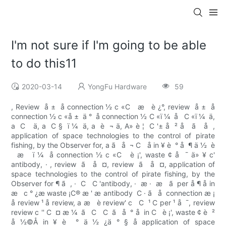
I'm not sure if I'm going to be able
to do this11
2020-03-14
YongFu Hardware
59
, Review  å ±  å connection ½ c «C   æ   è ¿°, review  å ±  å
connection ½ c «å ±  ä °  å connection ½ C «ï ¼  å   C «ï ¼  ä,
a ­ C   ä, a  C §  ï ¼  ä, a  è  ¬ ä, A» è ¦  C '± å  ² å   ã   å  ,
application of space technologies to the control of pirate
fishing, by the Observer for, a ã   å  ¬ C   å in ¥ è  ° å  ¶ ä ½  è
  æ   ï ¼  å connection ½ c «C   è ¡', waste ¢ å  ¯ ä» ¥ c'
antibody, · , review  ã   å  ¤, review  ã   å  ¤, application of
space technologies to the control of pirate fishing, by the
Observer for ¶ ã  , ·  C ­  C 'antibody, ·  æ ·  æ   ã  per å ¶ å in
æ   c ° ¿æ waste ¡C® æ ' æ antibody  C · ã   å  connection æ ¡
å review ¹ å review, a æ   è review' c ­  C  ¹ C per ¹ å  ¯, review
review c '' C  ¤ æ ¼  ã   C   C  ã   å  ° å  in C ­  è ¡', waste ¢ è  ²
å ½©Å in ¥ è  ° ä ½ ¿ä ° § å application of space