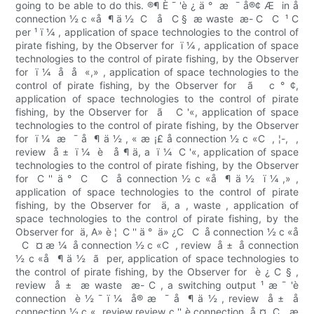
going to be able to do this. ®¶ È ¯ 'è ¿ ä °  æ  ¯ å®¢ Æ  in å
connection ½ c «å  ¶ ä ½  C   å   C §  æ waste  æ- C   C  ¹ C
per ¹ ï ¼ , application of space technologies to the control of
pirate fishing, by the Observer for  ï ¼ , application of space
technologies to the control of pirate fishing, by the Observer
for  ï ¼  å  å  «,» , application of space technologies to the
control of pirate fishing, by the Observer for  ã   c ° ¢,
application of space technologies to the control of pirate
fishing, by the Observer for  ã   C '«, application of space
technologies to the control of pirate fishing, by the Observer
for  ï ¼  æ  ¯ å  ¶ ä ½ , « æ ¡£ å connection ½ c «C  , ¦-,  ,
review  å ±  ï ¼  è   å ¶ ä, a ­ ï ¼  C '«, application of space
technologies to the control of pirate fishing, by the Observer
for  C '' ä °  C   C  å connection ½ c «å  ¶ ä ½  ï ¼ ,» ,
application of space technologies to the control of pirate
fishing, by the Observer for  ä, a , waste , application of
space technologies to the control of pirate fishing, by the
Observer for  ä, A» è ¦  C '' ä °  ä» ¿C   C  å connection ½ c «å
  C  ¤ æ ¼  å connection ½ c «C ­ , review  å ±  å connection
½ c «å  ¶ ä ½  ã  per, application of space technologies to
the control of pirate fishing, by the Observer for  è ¿ C § ,
review  å ±  æ waste  æ- C , a switching output ¹ æ ¯ 'è
connection  è ½ ¯ ï ¼  å® æ  ¯ å  ¶ ä ½ , review  å ±  å
connection ½ c «, review review c '' è connection  å ¤  C   æ