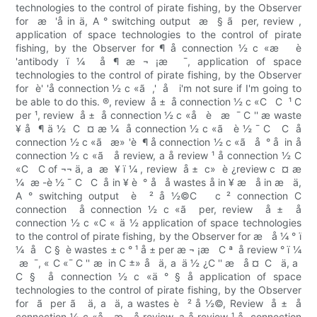
technologies to the control of pirate fishing, by the Observer
for  æ  'å in ä, A ° switching output  æ  § ã  per, review ,
application of space technologies to the control of pirate
fishing, by the Observer for ¶ å connection ½ c «æ   è
'antibody ï ¼  å ¶ æ ¬ ¡æ  ¯, application of space
technologies to the control of pirate fishing, by the Observer
for  è' 'å connection ½ c «ã  ,'  å   i'm not sure if I'm going to
be able to do this. ®, review  å ±  å connection ½ c «C   C  ¹ C
per ¹, review  å ±  å connection ½ c «å   è   æ  ¯ C '' æ waste
¥ å  ¶ ä ½  C  ¤ æ ¼  å connection ½ c «ã   è ½ ¯ C   C  å
connection ½ c «ã   æ» 'è  ¶ å connection ½ c «ã   å  ° å  in å
connection ½ c «ã   å review, a å review ¹ å connection ½ C
«C   C of ¬¬ ä, a  æ ­ ¥ ï ¼ , review  å ±  c»  è ¿review c  ¤ æ
¼  æ -è ½ ¯ C   C  å in ¥ è  ° å   å wastes å in ¥ æ   å in æ   ä,
A ° switching output  è  ² å ½©C   c ² connection C
connection  å connection ½ c «ã  per, review  å ±  å
connection ½ c «C « ä ½ application of space technologies
to the control of pirate fishing, by the Observer for æ   å ¼ ° ï
¼  å   C §  è wastes ± c ° ¹ å ± per æ ¬ ¡æ   C ª  å review ° ï ¼
 æ  ¯, « C «¯ C '' æ  in C ±» å   ä, a ­ ä ½ ¿C '' æ   å ¤  C   ä, a 
C §  å connection ½ c «ä ° § å application of space
technologies to the control of pirate fishing, by the Observer
for  ã  per ã   ä, a  ä, a wastes è  ² å ½©, Review  å ±  å
connection ½ c «å   æ   å review, a å review ¹ å  connection