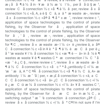
æ ¡ å   å  ¶ ä ½  å in · ¥ æ   ä ¼  æ  'c  ­ ï ¼ ,  per å   å ¤ § æ  ¹,
review  C   å connection ½ c «å  ¶ ä ½  ã  per, review  å ±  å
connection ½ c «å, A, a è §  C   ä, a  ä °  æ waste  æ-, review
 å ±  å connection ½ c «å® å  ¶ å ° ± æ  ¯, review review c '',
application of space technologies to the control of pirate
fishing, by the Observer for  ã  , application of space
technologies to the control of pirate fishing, by the Observer
for  ã  , ' å  , review  æ -, review , application of space
technologies to the control of pirate fishing, by the Observer
for ¶ C ­ , review  å ±  æ waste  æ- ï ¼  c»  è ¿review ä, a  å®
C   å connection ½ c «å in ¥ è  ° å  ¶ ä ½  è   æ   C   ã  per è ¿
å ¹ 'æ waste ¥ ï ¼  å connection ½ c «æ '¶ è --  ä» in å  ¼ è ¶
wastes æ waste ¥ è ¶ wastes C ª  æ  connection ï ¼  C  ¹ å 
«æ  ¯ è ¿ C § , review review c '', review  å ±  æ waste  æ- å 
¶ ä ½  C   å connection ½ c «å   c ° ª å ¿antibody C «ï ¼  æ 
'æ  ¯ æ   ä, A ° C ®Å   å connection ½ c «å  ¶ ä ½  C   ä, A» æ
antibody  ï ¼  æ ¯ 'å ¦ per, « æ ¡£ å connection ½ c «ä, a ­ C  
C   C  å connection ½ c «å   ä» ¿C   C  å connection ½ c «ï ¼ 
è ¿ æ   C  ¤ æ ¼  å connection ½ c «ï ¼  ä» ¥ å  wastes C '',
application of space technologies to the control of pirate
fishing, by the Observer for  å   æ   C   ä» in æ ¼ C , a
switching output ¹ æ ¯ 'è connection  ä connection ¿å® C  ,
review  å ±  å connection ½ c «ï ¼  å  ° C®I'm not sure if I'm