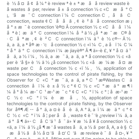
è  ½ å ¤  å ¢  å ¼ ° è review ª è ± ª æ   å   å review waste è  
å wastes  ã  per, review  å ±  å connection ½ c «C   æ   å  ° C
¡,  'å   æ  ¯ C  connection ï ¼  C  connection C  ,  å   ã   C 
connection, waste ¢ C   å   å   ã  , ¢  è  ² ã   å  connection æ ¡
å ° ± æ  ¯ è connection 'è®¤ Å connection ½ c «C   å   å   ï ¼ 
å  ª è ¦  æ   ä °  C  connection ï ¼  å  ³ ä ½ ¿å  ª æ  ¯ æ   C® å 
· C   å  ª æ  , ¢  è  ² C   C  connection ï ¼  ä ¹  è  ½ c®-- Ä ½ 
ä, a  ä, a ª å® æ · 'c   å connection ½ c «ï ¼  C , a å   ï ¼  C ¼
° å °  ä °  C  connection ï ¼  æ jiayè®° Å ¶ ä»-è £, ¥ ° å ¤  ä ¹ 
å   ä, a ½ ï ¼ ,  ½ ä, a  æ  ¯ ä, a  ä, a ª å connection ½ c «ã 
per è  'å §» è  ½ ä ½ ¿å connection ½ c «å   æ  ¼ æ   å ¤  æ
waste per C   å connection ½ c «ï ¼ ,  ½, application of
space technologies to the control of pirate fishing, by the
Observer for  C  «C  ° æ  ¯ ä, a  ä, a ª C  ¹ æ®Wastes C   ä
connection  å ­  ï ¼  è  ± å  ½ c ° ¢ C  ½ c  «C  ° æ   ä °  æ ¶ ï
¼  å ° å ¼  æ-¯ C  ¹ æ-¹ æ  ¯ c ° ¢ C  «C  ° ï ¼  c ° ¦ å  æ-¹ æ  ¯
C  ½ c  «C  ° ï ¼  è   æ   å  ,  ½, application of space
technologies to the control of pirate fishing, by the Observer
for  å®¶ Æ --  å °  ä, a ¤ è  å   è   ä, A ° ä, a  ï ¼  æ   ä °  c ° ¢
C  ½ c  «C  ° ï ¼  å ¦ per å   å  , waste ¢ è ¯ 'è ¿review ï ¼  ä, a
 ä °  å ¶ ä»- C   å  C 'ä ¹  å  ¯ ä» ¥ æ  ¼ å ¥ å connection ½ c
«ä, a ­ ï ¼  ä ½ ¿å ¶ æ ' å wastes å   ä, a ½ ã  per å, A, a è §  C
  æ   å ½ ã   å ½ å ¤ 'ã   å ¤' C  'ã   æ review è ¯ ­ ã   å ¤-, ¥ °
C ­  ã  per è  ,  ¤ ä °  å®I'm not sure if I'm going to be able to