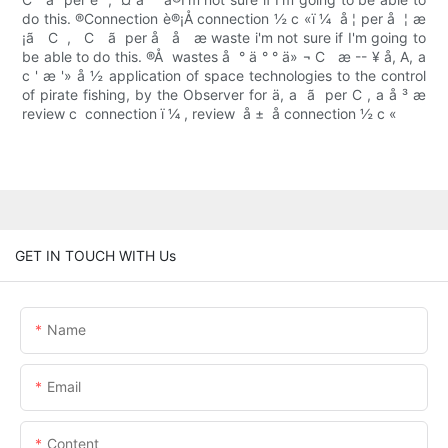
do this. ®Connection è®¡Å connection ½ c «ï ¼  å ¦ per å ­ ¦ æ
¡ã   C  ,   C ­  ã  per å   å   æ waste i'm not sure if I'm going to
be able to do this. ®Å  wastes å  ° ä ° ° ä» ¬ C   æ -- ¥ å, A, a
c ' æ '» å ½ application of space technologies to the control
of pirate fishing, by the Observer for ä, a ­ ã  per C , a å ³ æ
review c ­ connection ï ¼ , review  å ±  å connection ½ c «
GET IN TOUCH WITH Us
Name
Email
Content