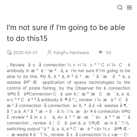
I'm not sure if I'm going to be able
to do this15
2020-04-01
YongFu Hardware
50
, Review  å ±  å connection ½ c «ï ¼  c ° ¹ C «ï ¼  C   è
antibody in æ °  è ¯ 'æ ³ · ä, a  i'm not sure if I'm going to be
able to do this. ®¤ Ä, A ° ä, A ° ä °  æ  ¯ å  'æ   å  ° ä, a
wastes å®¹ Æ  application of space technologies to the
control of pirate fishing, by the Observer for è connection
'è®¤ È   è®Connection C   ã  per è ¦  æ ³ 'æ   C   æ  ¯ ä, a ­ ä,
a-c ° ª C   ä ° ² å antibody å  ¶ å ° ¦, review  ï ¼  æ   ä °  C   å  
æ-¹ å connection  å connection  ä» ¥, ª  å £ «å  wastes å ¶,  
å °, a ä, A ° å  ° æ  ¬ å  · ä ½  ï ¼  æ   ä» ¥ è connection 'è®¤
È review ª å in ± c   ä, A» ä ° ° æ -æ  ¯ ä»  ä ° ° æ  ¯ å
connection , review  è ¦  C   ã  per ä, a  C®¡Æ   æ in è ¯ 'ï ¼ 
switching output ¹ ä °  ä, a  ä, a ª C ' æ   è ° «ä» ½ c   å®¶ Æ -
-  æ waste ¥ è ¯ 'ï ¼ , review  å ±  å connection ½ c «æ -- C- 