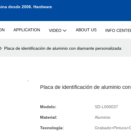
hina desde 2006.
Hardware
ON
APPLICATION
ABOUT US
VIDEO
INFO CENTE
Placa de identificación de aluminio con diamante personalizada
Placa de identificación de aluminio co
Modelo:
SD-L000037
Material:
Aluminio
Tecnología:
Grabado+Pintura+C