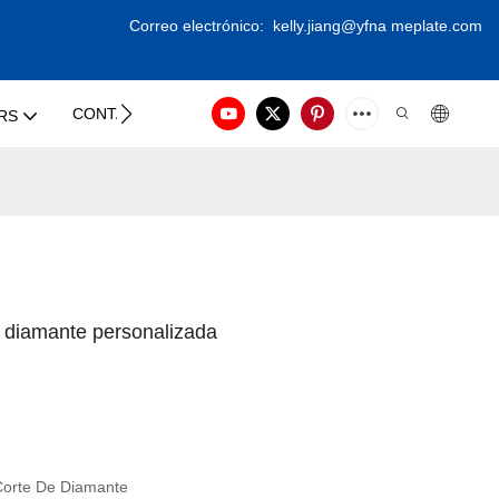
Correo electrónico:
kelly.jiang@yfna
meplate.com
CONTACT US
RS
n diamante personalizada
orte De Diamante