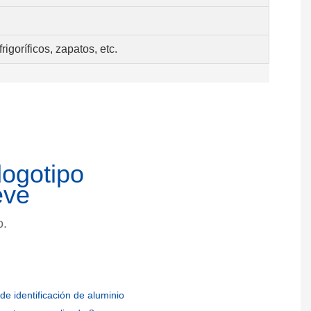
rigoríficos, zapatos, etc.
logotipo
eve
o.