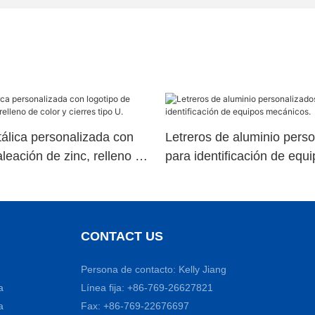
álica personalizada con
Letreros de aluminio pers
aleación de zinc, relleno de
para identificación de equ
es tipo U.
mecánicos.
CONTACT US
Persona de contacto: Kelly Jiang
a
Línea fija: +86-769-26627821
a
Fax: +86-769-22676697