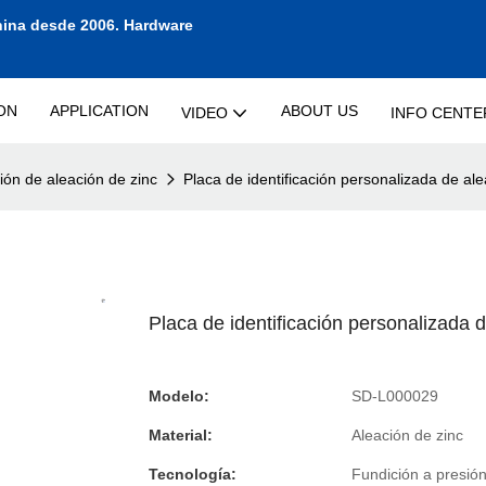
hina desde 2006.
Hardware
ON
APPLICATION
ABOUT US
VIDEO
INFO CENTE
ción de aleación de zinc
Placa de identificación personalizada de al
Placa de identificación personalizada 
Modelo:
SD-L000029
Material:
Aleación de zinc
Tecnología:
Fundición a presión