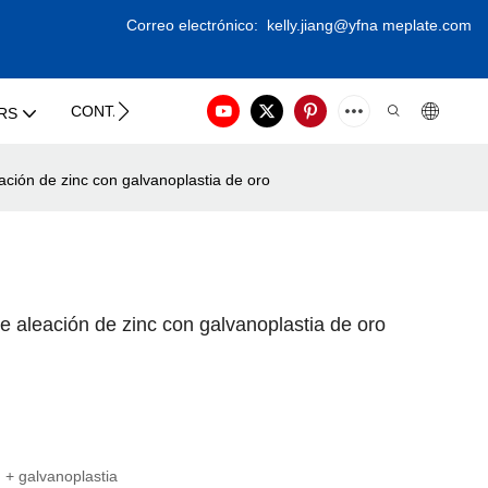
Correo electrónico:
kelly.jiang@yfna
meplate.com
CONTACT US
RS
eación de zinc con galvanoplastia de oro
de aleación de zinc con galvanoplastia de oro
 + galvanoplastia