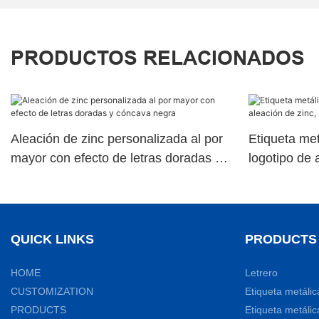
PRODUCTOS RELACIONADOS
Aleación de zinc personalizada al por
Etiqueta met
mayor con efecto de letras doradas y
logotipo de 
cóncava negra
color y cierr
QUICK LINKS
PRODUCTS
HOME
Letrero
CUSTOMIZATION
Etiqueta metálic
PRODUCTS
Etiqueta metálic