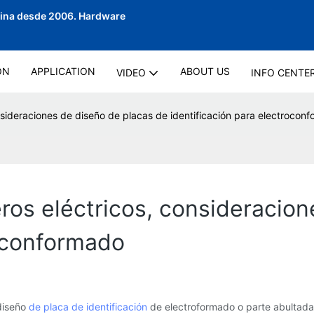
hina desde 2006.
Hardware
ON
APPLICATION
ABOUT US
VIDEO
INFO CENTE
consideraciones de diseño de placas de identificación para electrocon
reros eléctricos, consideracio
roconformado
 diseño
de placa de identificación
de electroformado o parte abultada 1