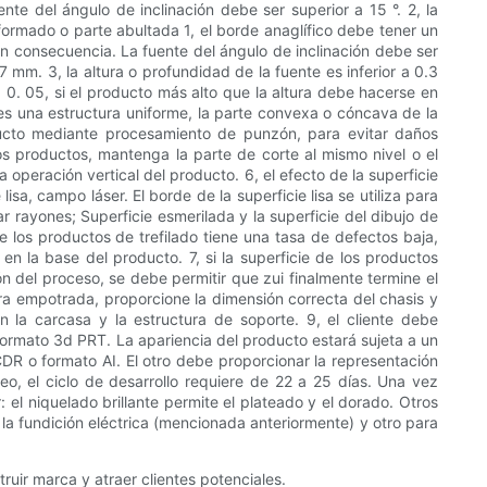
te del ángulo de inclinación debe ser superior a 15 °. 2, la
roformado o parte abultada 1, el borde anaglífico debe tener un
en consecuencia. La fuente del ángulo de inclinación debe ser
7 mm. 3, la altura o profundidad de la fuente es inferior a 0.3
 0. 05, si el producto más alto que la altura debe hacerse en
 es una estructura uniforme, la parte convexa o cóncava de la
oducto mediante procesamiento de punzón, para evitar daños
s productos, mantenga la parte de corte al mismo nivel o el
 operación vertical del producto. 6, el efecto de la superficie
lisa, campo láser. El borde de la superficie lisa se utiliza para
ar rayones; Superficie esmerilada y la superficie del dibujo de
de los productos de trefilado tiene una tasa de defectos baja,
 en la base del producto. 7, si la superficie de los productos
n del proceso, se debe permitir que zui finalmente termine el
ctura empotrada, proporcione la dimensión correcta del chasis y
 la carcasa y la estructura de soporte. 9, el cliente debe
formato 3d PRT. La apariencia del producto estará sujeta a un
DR o formato AI. El otro debe proporcionar la representación
reo, el ciclo de desarrollo requiere de 22 a 25 días. Una vez
 el niquelado brillante permite el plateado y el dorado. Otros
 la fundición eléctrica (mencionada anteriormente) y otro para
ruir marca y atraer clientes potenciales.