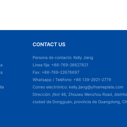
CONTACT US
Persona de contacto: Kelly Jiang
ca
Línea fija: +86-769-26627821
ca
Fax: +86-769-22676697
Whatsapp / Teléfono: +86 139-2921-2779
lla
Correo electrónico:
kelly.jiang@yfnameplate.com
Dirección: ¡No! 46, Zhouwu Wenzhou Road, distri
ciudad de Dongguan, provincia de Guangdong, Ch