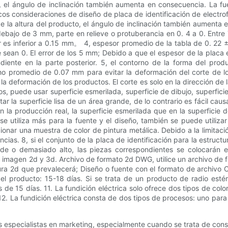
 el ángulo de inclinación también aumenta en consecuencia. La fuen
éctricos consideraciones de diseño de placa de identificación de elect
de la altura del producto, el ángulo de inclinación también aumenta 
or debajo de 3 mm, parte en relieve o protuberancia en 0. 4 a 0. Entre 
 es inferior a 0.15 mm。 4, espesor promedio de la tabla de 0. 22 ±
 sean 0. El error de los 5 mm; Debido a que el espesor de la placa
diente en la parte posterior. 5, el contorno de la forma del pr
ho promedio de 0.07 mm para evitar la deformación del corte de lo
a deformación de los productos. El corte es solo en la dirección de la
os, puede usar superficie esmerilada, superficie de dibujo, superficie 
r la superficie lisa de un área grande, de lo contrario es fácil caus
En la producción real, la superficie esmerilada que en la superficie 
 se utiliza más para la fuente y el diseño, también se puede utilizar
onar una muestra de color de pintura metálica. Debido a la limitació
ncias. 8, si el conjunto de la placa de identificación para la estru
e o demasiado alto, las piezas correspondientes se colocarán en
 imagen 2d y 3d. Archivo de formato 2d DWG, utilice un archivo de 
ura 2d que prevalecerá; Diseño o fuente con el formato de archivo C
del producto: 15-18 días. Si se trata de un producto de radio esté
 15 días. 11. La fundición eléctrica solo ofrece dos tipos de color:
12. La fundición eléctrica consta de dos tipos de procesos: uno para
s especialistas en marketing, especialmente cuando se trata de const