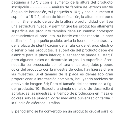
pequeño a 10 °, y con el aumento de la altura del producto,
inscripción - - - - - - - > análisis de fábrica de letreros el
ángulo de inclinación, zui pequeño a 10 °, y con el aumento 
superior a 15 °. 2, placa de identificación, la altura ideal p
mm。 Si el efecto de uso de la altura o profundidad del láser
una estructura hueca, y permitir que los productos altamente
superficie del producto también tiene un cambio correspon
contundentes al producto, su borde exterior recorta un anc
radián lo más pequeño posible, evite la fuerza concentrada y l
de la placa de identificación de la fábrica de letreros eléctric
diseñar o más productos, la superficie del producto debe evita
alambre para la placa inferior, el espesor se puede ajustar; 
pero algunos ciclos de desarrollo largos. La superficie láser
necesita ser procesada con pintura en aerosol, debe proporci
color del producto con la muestra de color, hay ligeras difere
las muestras. Si el tamaño de la placa es demasiado grand
proporcionar la información completa, incluyendo archivos de
archivo de imagen 3d; Pero el tamaño del contorno es la fig
del producto. 10. Estructura simple del ciclo de desarrollo 
aprobadas las muestras, el tiempo de producción en masa es de
colores solo se pueden lograr mediante pulverización tardía. 
la fundición eléctrica ultrafina.
El periodismo se ha convertido en un producto crucial para lo