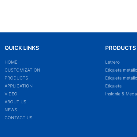
QUICK LINKS
PRODUCTS
HOME
Letrero
CUSTOMIZATION
Etiqueta metáli
PRODUCTS
Etiqueta metáli
APPLICATION
Etiqueta
VIDEO
Insignia & Meda
ABOUT US
NEWS
CONTACT US