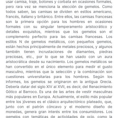
usar camisa, traje, botones y corbata en ocasiones formales,
pero rara vez se menciona la elección de gemelos. Como
todos saben, las camisas se dividen en estilos americano,
francés, italiano y británico. Entre ellos, las camisas francesas
son la primera opción para los hombres en ocasiones
formales con su singular temperamento aristocrático y
detalles exquisitos, mientras que los gemelos son el
complemento perfecto para las camisas francesas. Los
estilos N de gemelos metálicos, con pequeños gemelos,
están hechos principalmente de metales preciosos, y algunos
también tienen incrustaciones de diamantes, piedras
preciosas, etc., por lo que se han usado con un aura
aristocrática desde su nacimiento. Los gemelos metálicos se
han convertido en el único elemento para medir el gusto
masculino, mientras que la selección y la combinación son
cuestiones universitarias para los hombres. Según los
informes, los gemelos se originaron en la antigua Grecia.
Debería datar del siglo XIV al XVII, es decir, del Renacimiento
Gótico al Barroco. Es una de las artes de vestir masculinas
más populares en Europa. Actualmente, el estilo más popular
entre los jóvenes es el clásico arquitectónico plateado, que,
junto con el patrón cóncavo y el moderno diseño de
monedas, genera gran interés entre los consumidores. Los
gemelos con temáticas de actividades de ocio, como la