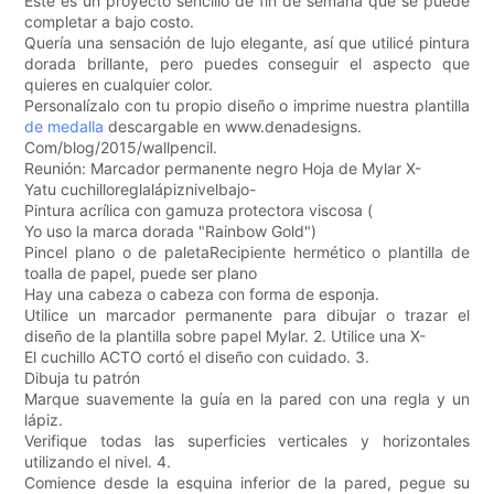
Este es un proyecto sencillo de fin de semana que se puede
completar a bajo costo.
Quería una sensación de lujo elegante, así que utilicé pintura
dorada brillante, pero puedes conseguir el aspecto que
quieres en cualquier color.
Personalízalo con tu propio diseño o imprime nuestra plantilla
de medalla
descargable en www.denadesigns.
Com/blog/2015/wallpencil.
Reunión: Marcador permanente negro Hoja de Mylar X-
Yatu cuchilloreglalápiznivelbajo-
Pintura acrílica con gamuza protectora viscosa (
Yo uso la marca dorada "Rainbow Gold")
Pincel plano o de paletaRecipiente hermético o plantilla de
toalla de papel, puede ser plano
Hay una cabeza o cabeza con forma de esponja.
Utilice un marcador permanente para dibujar o trazar el
diseño de la plantilla sobre papel Mylar. 2. Utilice una X-
El cuchillo ACTO cortó el diseño con cuidado. 3.
Dibuja tu patrón
Marque suavemente la guía en la pared con una regla y un
lápiz.
Verifique todas las superficies verticales y horizontales
utilizando el nivel. 4.
Comience desde la esquina inferior de la pared, pegue su