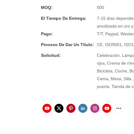
MOQ:
500
El Tiempo De Entrega:
7-15 días dependie
anodizada en oro y
Pago:
T/T, Paypal, Weste
Proceso De Dar Un Título:
CE, ISO9001, ISO
Solicitud:
Celebración, Lámpar
ojos, Crema de ríme
Bicicleta, Coche, B
Cama, Mesa, Silla 
puerta, Tienda de 