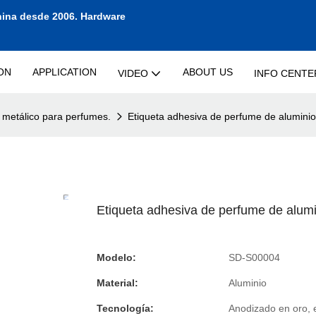
hina desde 2006.
Hardware
ON
APPLICATION
ABOUT US
VIDEO
INFO CENTE
 metálico para perfumes.
Etiqueta adhesiva de perfume de alumini
Etiqueta adhesiva de perfume de alum
Modelo:
SD-S00004
Material:
Aluminio
Tecnología:
Anodizado en oro,