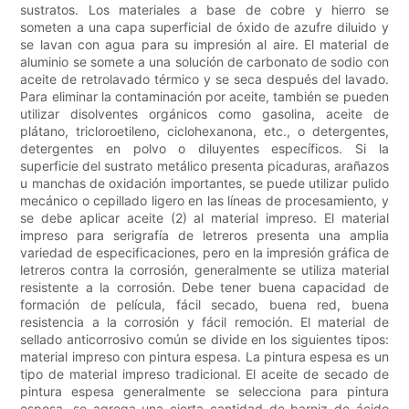
sustratos. Los materiales a base de cobre y hierro se
someten a una capa superficial de óxido de azufre diluido y
se lavan con agua para su impresión al aire. El material de
aluminio se somete a una solución de carbonato de sodio con
aceite de retrolavado térmico y se seca después del lavado.
Para eliminar la contaminación por aceite, también se pueden
utilizar disolventes orgánicos como gasolina, aceite de
plátano, tricloroetileno, ciclohexanona, etc., o detergentes,
detergentes en polvo o diluyentes específicos. Si la
superficie del sustrato metálico presenta picaduras, arañazos
u manchas de oxidación importantes, se puede utilizar pulido
mecánico o cepillado ligero en las líneas de procesamiento, y
se debe aplicar aceite (2) al material impreso. El material
impreso para serigrafía de letreros presenta una amplia
variedad de especificaciones, pero en la impresión gráfica de
letreros contra la corrosión, generalmente se utiliza material
resistente a la corrosión. Debe tener buena capacidad de
formación de película, fácil secado, buena red, buena
resistencia a la corrosión y fácil remoción. El material de
sellado anticorrosivo común se divide en los siguientes tipos:
material impreso con pintura espesa. La pintura espesa es un
tipo de material impreso tradicional. El aceite de secado de
pintura espesa generalmente se selecciona para pintura
espesa, se agrega una cierta cantidad de barniz de ácido