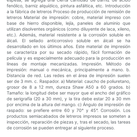
fenólico, barniz alquídico, pintura asfáltica, etc. Introducción
a la fábrica de letreros Proceso de producción de remisión de
letreros Material de impresión: cobre, material impreso con
base de hierro disponible, lejía, paneles de aluminio que
utilizan disolventes orgánicos (como diluyente de laca, xileno,
etc.). Además, material resistente a la corrosión soluble en
álcali. El sellado anticorrosivo soluble en álcali se ha
desarrollado en los últimos años. Este material de impresión
se caracteriza por su secado rápido, fácil formación de
película y es especialmente adecuado para la producción en
líneas de montaje mecanizadas. Impresión. Método de
impresión: manual o mecánica, principalmente a mano. b.
Distancia de red. Las redes en el área de impresión suelen
ser de 3 mm. c. Raspador. a) Material: caucho de poliuretano,
grosor de 8 a 12 mm, dureza Shaw A50 a 60 grados. b)
Tamaño: la longitud debe ser mayor que el ancho del gráfico
de serigrafía (20 a 30 mm), y la tira debe estar 20 a 30 mm
por encima de la altura del mango. c) Ángulo de impresión de
raspado: se prefiere entre 60 y 70° y 45°. Corrosión. Los
productos semiacabados de letreros impresos se someten a
inspección, reparación de piezas y, tras el secado, las tareas
de corrosión se pueden entregar al siguiente proceso.