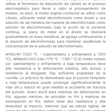
utilizar el fenómeno de deposición de cátodo en el proceso
electroquímico para llevar a cabo el procesamiento de
moldeo, es decir, el molde original conductor se utiliza como
cátodo, utilizando metal electroformado como ánodo y una
solución de sal metálica del material de electroformado como
solución de electroformado, bajo la acción de la corriente
continua, la placa de metal en el ánodo se disolverá
gradualmente en iones metálicos, se agrega continuamente a
la solución de electroformado para mantener equilibrada la
concentración de la solución de electroformado.
W18Cr4V (1220 ℃ - Calentamiento y enfriamiento a 1250
℃), W6Mo5Cr4V2 (Uso 1170 ℃ - 1190 ° C) El molde tratado
por calentamiento y enfriamiento a baja temperatura tiene
alta resistencia a la deformación plástica, alta dureza y
resistencia al desgaste; Hay suficiente propiedad de la
cuchilla. La práctica ha demostrado que el punzón templado
a baja temperatura puede prolongar significativamente la
vida útil y reducir en gran medida el accidente de fractura
del punzón. Acero dúctil para matrices de deformación en
frío, algunas matrices de extrusión en frío y matrices de
estampación en frío, deben tener alta resistencia y alta
tenacidad al impacto, mientras que las piezas rígidas de
acero de alta velocidad ordinarias y cromo alto en carbono