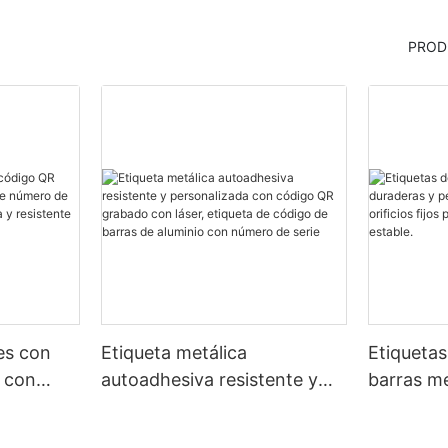
PROD
les con
Etiqueta metálica
Etiquetas
 con
autoadhesiva resistente y
barras me
número
personalizada con código
personal
lica
QR grabado con láser,
orificios 