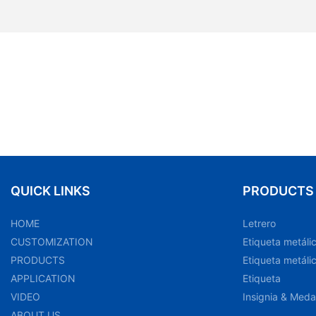
QUICK LINKS
PRODUCTS
HOME
Letrero
CUSTOMIZATION
Etiqueta metáli
PRODUCTS
Etiqueta metáli
APPLICATION
Etiqueta
VIDEO
Insignia & Meda
ABOUT US