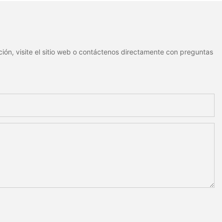
miento estable.
resistentes al agua y
duraderas
ión, visite el sitio web o contáctenos directamente con preguntas