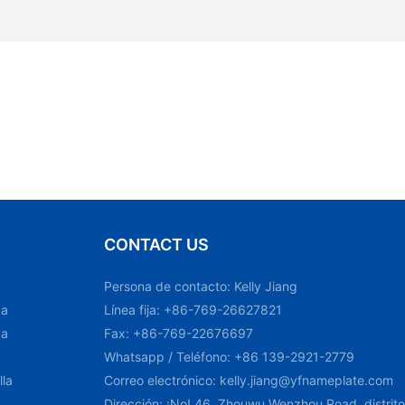
CONTACT US
Persona de contacto: Kelly Jiang
ca
Línea fija: +86-769-26627821
ca
Fax: +86-769-22676697
Whatsapp / Teléfono: +86 139-2921-2779
lla
Correo electrónico:
kelly.jiang@yfnameplate.com
Dirección: ¡No! 46, Zhouwu Wenzhou Road, distri