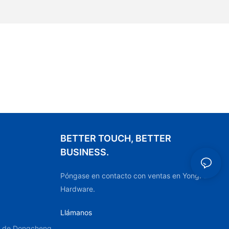
BETTER TOUCH, BETTER
BUSINESS.
Póngase en contacto con ventas en YongFu
Hardware.
Llámanos
to de Dongcheng,