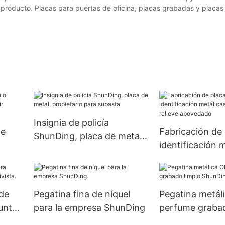
producto. Placas para puertas de oficina, placas grabadas y placas 
Insignia de policía
de
Fabricación de 
ShunDing, placa de metal,
identificación 
propietario para subasta
ir
para perros con
abovedado
 de
Pegatina fina de níquel
Pegatina metál
unte
para la empresa ShunDing
perfume grabad
ShunDing