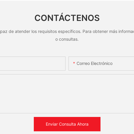
e al
etiqueta de código de barras
reconoci
de aluminio con número de
CONTÁCTENOS
serie
paz de atender los requisitos específicos. Para obtener más informac
o consultas.
Correo Electrónico
Enviar Consulta Ahora