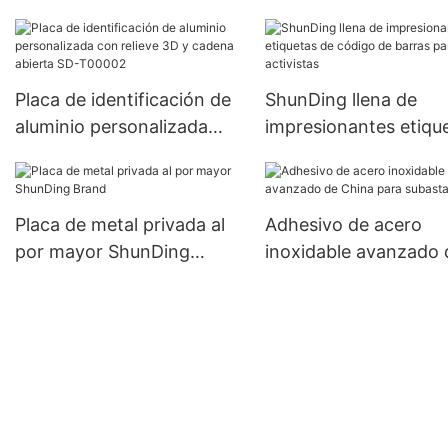
inoxidable grabado
personalizado SD-S00005
Placa de identificación de
ShunDing llena de
aluminio personalizada
impresionantes etiqu
con relieve 3D y cadena
de código de barras 
abierta SD-T00002
activistas
Placa de metal privada al
Adhesivo de acero
por mayor ShunDing
inoxidable avanzado 
Brand
China para subasta