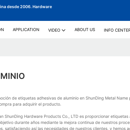
hina desde 2006.
Hardware
ON
APPLICATION
ABOUT US
VIDEO
INFO CENTE
UMINIO
moción de etiquetas adhesivas de aluminio en ShunDing Metal Name p
ompra para adquirir el producto.
uan ShunDing Hardware Products Co., LTD es proporcionar etiquetas
bjetivo durante años mediante la mejora continua de nuestros proc
s, satisfaciendo así las necesidades de nuestros clientes, y hemos a