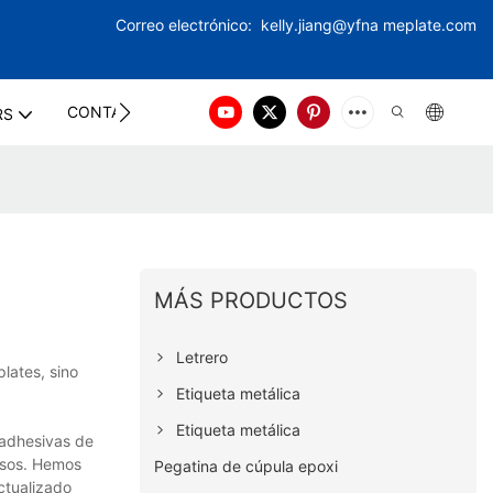
Correo electrónico:
kelly.jiang@yfna
meplate.com
CONTACT US
RS
MÁS PRODUCTOS
Letrero
lates, sino
Etiqueta metálica
Etiqueta metálica
 adhesivas de
esos. Hemos
Pegatina de cúpula epoxi
ctualizado