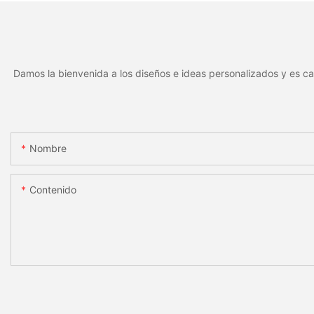
aluminio para identificación
duradera y resistent
de activos mediante láser.
desgaste.
Damos la bienvenida a los diseños e ideas personalizados y es ca
Nombre
Contenido