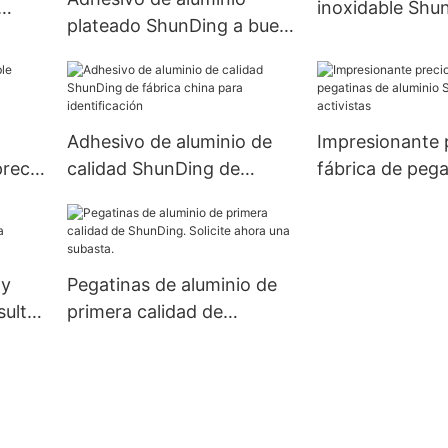
inoxidable Shu
plateado ShunDing a buen
resa
China para reu
precio para el personal.
Adhesivo de aluminio de
Impresionante 
precio
calidad ShunDing de
fábrica de pega
fábrica china para
aluminio ShunD
identificación
activistas
 y
Pegatinas de aluminio de
sulte
primera calidad de
a.
ShunDing. Solicite ahora
una subasta.