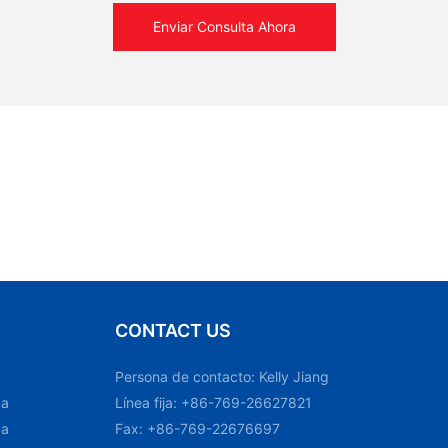
Enviar Consulta Ahora
CONTACT US
Persona de contacto: Kelly Jiang
ca
Línea fija: +86-769-26627821
ca
Fax: +86-769-22676697