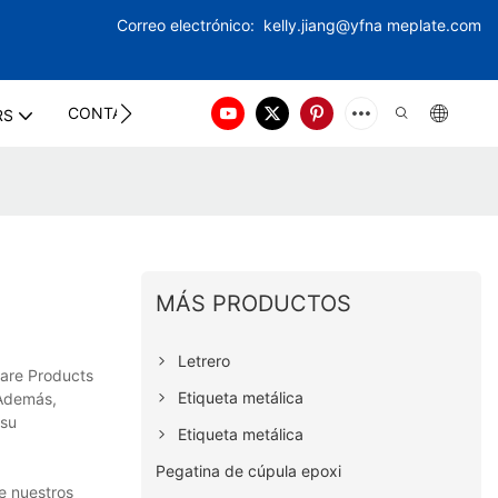
Correo electrónico:
kelly.jiang@yfna
meplate.com
CONTACT US
RS
MÁS PRODUCTOS
Letrero
ware Products
Etiqueta metálica
 Además,
 su
Etiqueta metálica
Pegatina de cúpula epoxi
e nuestros