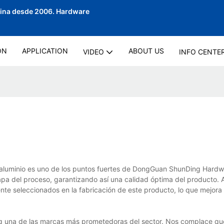
hina desde 2006.
Hardware
ON
APPLICATION
ABOUT US
VIDEO
INFO CENTE
e aluminio es uno de los puntos fuertes de DongGuan ShunDing Hard
tapa del proceso, garantizando así una calidad óptima del producto.
te seleccionados en la fabricación de este producto, lo que mejora
g una de las marcas más prometedoras del sector. Nos complace qu