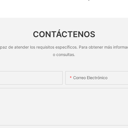
número
personalizada con código
personal
lica
QR grabado con láser,
orificios 
e al
etiqueta de código de barras
reconoci
de aluminio con número de
CONTÁCTENOS
serie
paz de atender los requisitos específicos. Para obtener más informac
o consultas.
Correo Electrónico