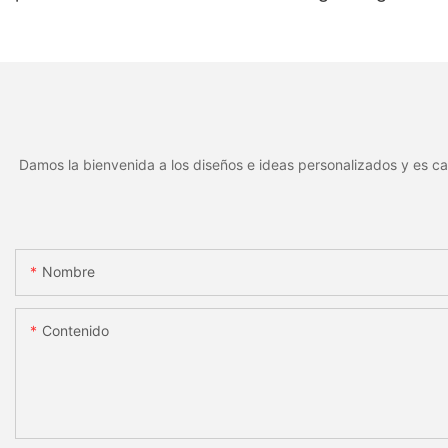
de serie y código de barras.
láser, marcado de 
Placa de identificación de
de serie, placa metá
aluminio para identificación
duradera y resistent
de activos mediante láser.
desgaste.
Damos la bienvenida a los diseños e ideas personalizados y es ca
Nombre
Contenido