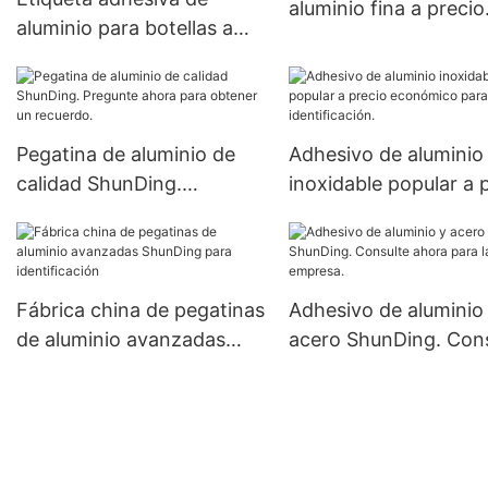
aluminio fina a precio
aluminio para botellas a
económico para emp
precio económico para
identificación.
Pegatina de aluminio de
Adhesivo de aluminio
calidad ShunDing.
inoxidable popular a 
Pregunte ahora para
económico para
obtener un recuerdo.
identificación.
Fábrica china de pegatinas
Adhesivo de aluminio
de aluminio avanzadas
acero ShunDing. Con
ShunDing para
ahora para la empres
identificación