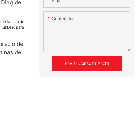
Email
nDing de
niones
Contenido
precio de
tinas de
ing para
Enviar Consulta Ahora