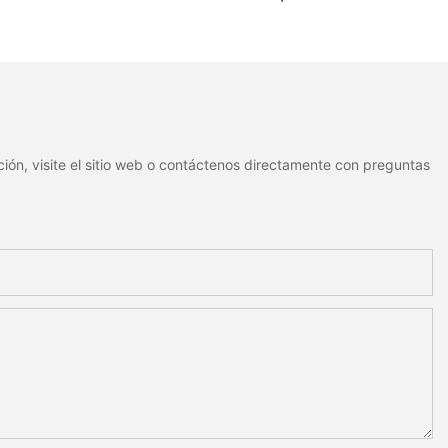
izadas con dos
con código QR | Etiquetas
fijos para un
de identificación metálicas
miento estable.
resistentes al agua y
duraderas
ión, visite el sitio web o contáctenos directamente con preguntas