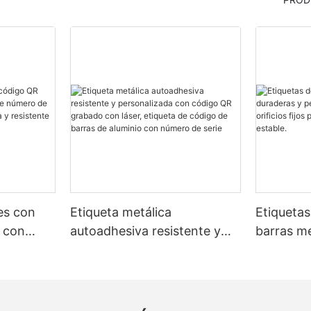
les con
Etiqueta metálica
Etiquetas
 con
autoadhesiva resistente y
barras me
número
personalizada con código
personal
lica
QR grabado con láser,
orificios 
e al
etiqueta de código de barras
reconoci
de aluminio con número de