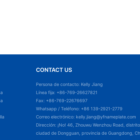
CONTACT US
Persona de contacto: Kelly Jiang
ca
Línea fija: +86-769-26627821
ca
Fax: +86-769-22676697
Whatsapp / Teléfono: +86 139-2921-2779
lla
Correo electrónico:
kelly.jiang@yfnameplate.com
Dirección: ¡No! 46, Zhouwu Wenzhou Road, distri
ciudad de Dongguan, provincia de Guangdong, Ch