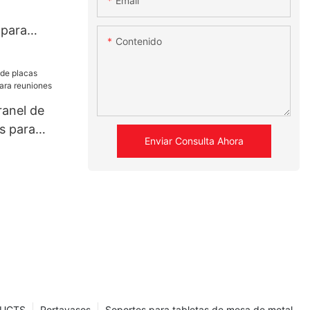
Email
l
 para
Contenido
basta
ranel de
s para
Enviar Consulta Ahora
uniones
UCTS
Portavasos
Soportes para tabletas de mesa de metal