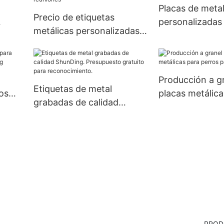
Placas de meta
Precio de etiquetas
personalizadas
metálicas personalizadas
ing
perros para su
de aluminio para reuniones
ShunDing
Producción a g
Etiquetas de metal
os
placas metálica
grabadas de calidad
perros para re
ShunDing. Presupuesto
gratuito para
reconocimiento.
PROD