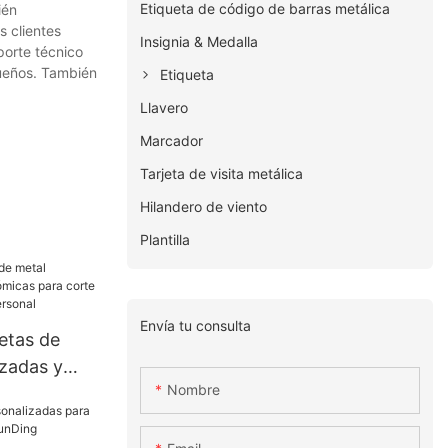
Etiqueta de código de barras metálica
ién
s clientes
Insignia & Medalla
porte técnico
queños. También
Etiqueta
Llavero
Marcador
Tarjeta de visita metálica
Hilandero de viento
Plantilla
Envía tu consulta
etas de
izadas y
Nombre
a corte de
 el personal