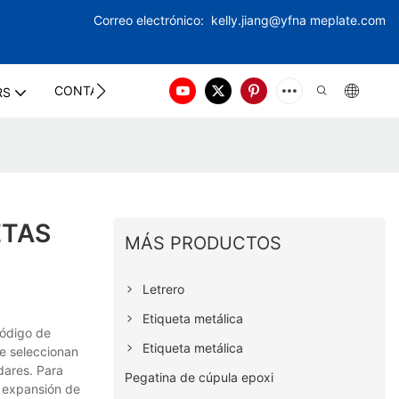
Correo electrónico:
kelly.jiang@yfna
meplate.com
CONTACT US
RS
ETAS
MÁS PRODUCTOS
Letrero
Etiqueta metálica
código de
Etiqueta metálica
ue seleccionan
dares. Para
Pegatina de cúpula epoxi
a expansión de