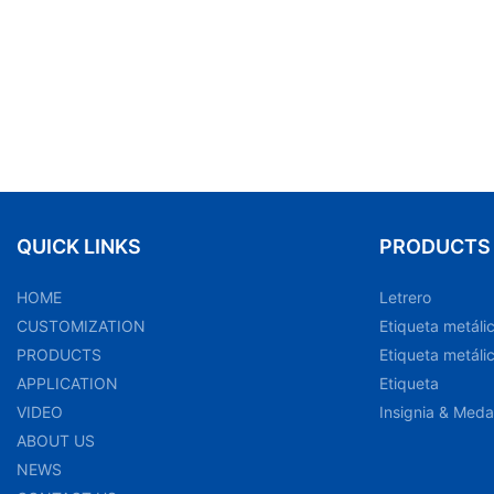
QUICK LINKS
PRODUCTS
HOME
Letrero
CUSTOMIZATION
Etiqueta metáli
PRODUCTS
Etiqueta metáli
APPLICATION
Etiqueta
VIDEO
Insignia & Meda
ABOUT US
NEWS