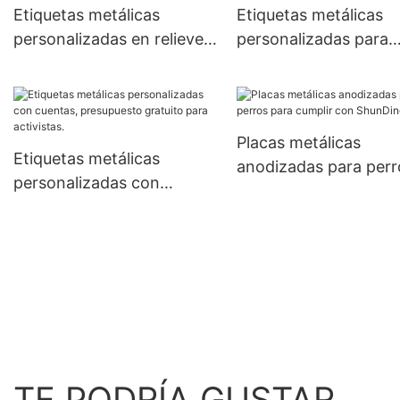
Etiquetas metálicas
Etiquetas metálicas
personalizadas en relieve
personalizadas para
para marketing del
identificación ShunD
personal
Placas metálicas
Etiquetas metálicas
anodizadas para perr
personalizadas con
para cumplir con
cuentas, presupuesto
ShunDing
gratuito para activistas.
TE PODRÍA GUSTAR