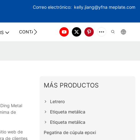
Correo electrónico:
kelly.jiang@yfna
meplate.com
CONTACT US
RS
MÁS PRODUCTOS
Letrero
nDing Metal
Etiqueta metálica
ínima de
Etiqueta metálica
itio web de
Pegatina de cúpula epoxi
ra de clientes