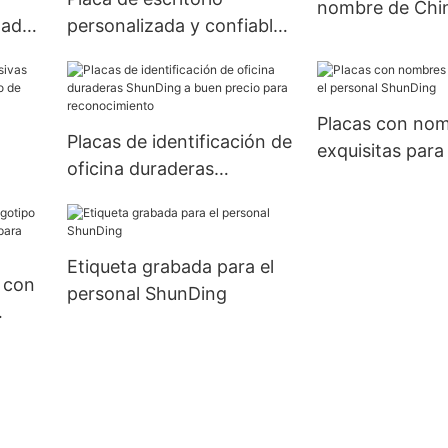
nombre de Chin
zadas
personalizada y confiable
empresa ShunD
na de
de China para subasta
ShunDing
Placas con no
Placas de identificación de
exquisitas para
oficina duraderas
ShunDing
ShunDing a buen precio
para reconocimiento
Etiqueta grabada para el
 con
personal ShunDing
 para