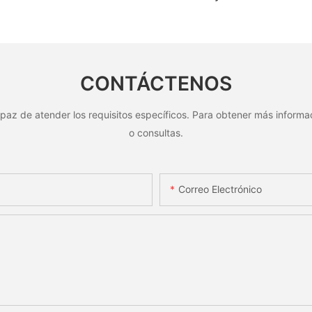
número
personalizada con código
personal
lica
QR grabado con láser,
orificios 
e al
etiqueta de código de barras
reconoci
de aluminio con número de
CONTÁCTENOS
serie
paz de atender los requisitos específicos. Para obtener más informac
o consultas.
Correo Electrónico