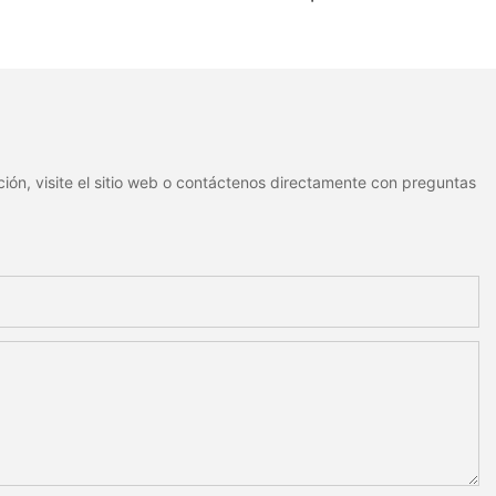
izadas con dos
con código QR | Etiquetas
fijos para un
de identificación metálicas
miento estable.
resistentes al agua y
duraderas
ión, visite el sitio web o contáctenos directamente con preguntas