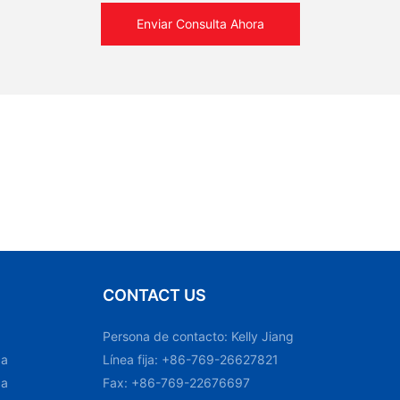
Enviar Consulta Ahora
CONTACT US
Persona de contacto: Kelly Jiang
ca
Línea fija: +86-769-26627821
ca
Fax: +86-769-22676697