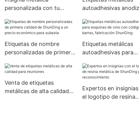
personalizada con tu
autoadhesivas anodi
propio estilo y el mejor
con número de esqui
precio SD-B00003
la marca ShunDing.
Etiquetas de nombre
Etiquetas metálicas
personalizadas de primera
autoadhesivas para
calidad de ShunDing a un
esquinas de vino con
precio económico para
código de barras,
subasta
fabricación ShunDing
Venta de etiquetas
Expertos en insignias
metálicas de alta calidad
el logotipo de resina
para reuniones
metálica de ShunDing
reconocimiento