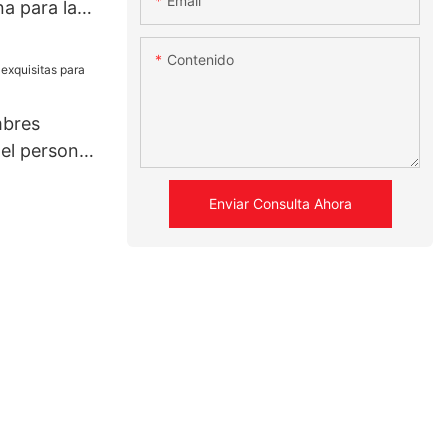
Email
a para la
ing
Contenido
mbres
 el personal
Enviar Consulta Ahora