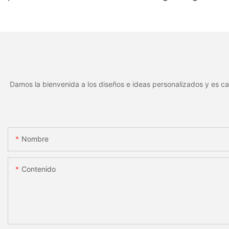
de serie y código de barras.
láser, marcado de 
Placa de identificación de
de serie, placa metá
aluminio para identificación
duradera y resistent
de activos mediante láser.
desgaste.
Damos la bienvenida a los diseños e ideas personalizados y es ca
Nombre
Contenido