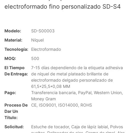
electroformado fino personalizado SD-S4
Modelo:
SD-S00003
Material:
Níquel
Tecnología:
Electroformado
MOQ:
500
El Tiempo
7-15 días dependiendo de la etiqueta adhesiva
De Entrega:
de níquel de metal plateado brillante de
electroformado delgado personalizado de
61,5*25,5*0,08 MM
Pago:
Transferencia bancaria, PayPal, Western Union,
Money Gram
Proceso De
CE, ISO9001, ISO14000, ROHS
Dar Un
Título:
Solicitud:
Estuche de tocador, Caja de lápiz labial, Polvos
sueltos, Delineador de ojos, Crema de rímel, Aire