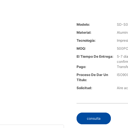
Modelo:
SD-S
Material:
Alumin
Tecnología:
Impres
MOQ:
500P
El Tiempo De Entrega:
5-7 dí
confir
Pago:
Transf
Proceso De Dar Un
ISO90
Título:
Solicitud:
Aire ac
consulta