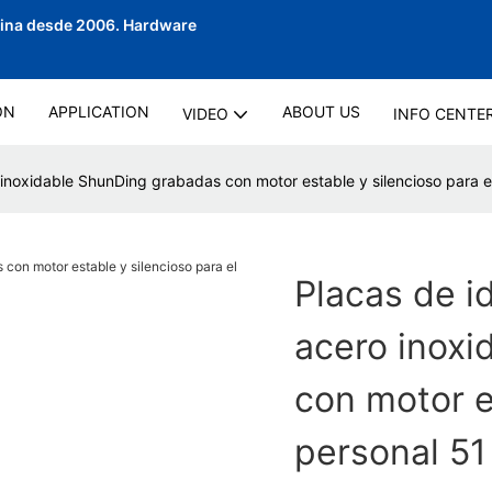
hina desde 2006.
Hardware
ON
APPLICATION
ABOUT US
VIDEO
INFO CENTE
o inoxidable ShunDing grabadas con motor estable y silencioso para e
Placas de i
acero inox
con motor e
personal 51