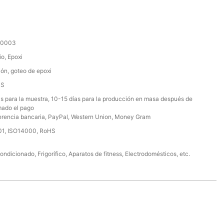
00003
io, Epoxi
ión, goteo de epoxi
CS
as para la muestra, 10-15 días para la producción en masa después de
mado el pago
erencia bancaria, PayPal, Western Union, Money Gram
01, ISO14000, RoHS
ondicionado, Frigorífico, Aparatos de fitness, Electrodomésticos, etc.