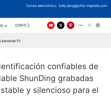
Correo electrónico:
kelly.jiang@yfna
meplate.com
CONTACT US
RS
l personal 51
dentificación confiables de
idable ShunDing grabadas
stable y silencioso para el