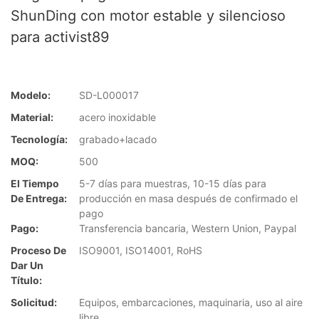
ShunDing con motor estable y silencioso
para activist89
Modelo:
SD-L000017
Material:
acero inoxidable
Tecnología:
grabado+lacado
MOQ:
500
El Tiempo
5-7 días para muestras, 10-15 días para
De Entrega:
producción en masa después de confirmado el
pago
Pago:
Transferencia bancaria, Western Union, Paypal
Proceso De
ISO9001, ISO14001, RoHS
Dar Un
Título:
Solicitud:
Equipos, embarcaciones, maquinaria, uso al aire
libre.