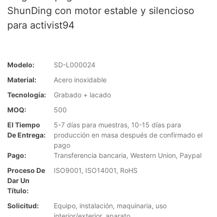
ShunDing con motor estable y silencioso
para activist94
Modelo:
SD-L000024
Material:
Acero inoxidable
Tecnología:
Grabado + lacado
MOQ:
500
El Tiempo
5-7 días para muestras, 10-15 días para
De Entrega:
producción en masa después de confirmado el
pago
Pago:
Transferencia bancaria, Western Union, Paypal
Proceso De
ISO9001, ISO14001, RoHS
Dar Un
Título:
Solicitud:
Equipo, instalación, maquinaria, uso
interior/exterior, aparato