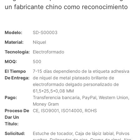
un fabricante chino como reconocimiento
Modelo:
SD-S00003
Material:
Níquel
Tecnología:
Electroformado
MOQ:
500
El Tiempo
7-15 días dependiendo de la etiqueta adhesiva
De Entrega:
de níquel de metal plateado brillante de
electroformado delgado personalizado de
61,5*25,5*0,08 MM
Pago:
Transferencia bancaria, PayPal, Western Union,
Money Gram
Proceso De
CE, ISO9001, ISO14000, ROHS
Dar Un
Título:
Solicitud:
Estuche de tocador, Caja de lápiz labial, Polvos
sueltos, Delineador de ojos, Crema de rímel, Aire