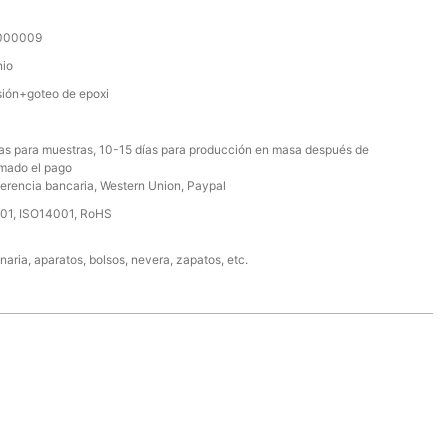
000009
nio
sión+goteo de epoxi
ías para muestras, 10-15 días para producción en masa después de
rmado el pago
erencia bancaria, Western Union, Paypal
01, ISO14001, RoHS
aria, aparatos, bolsos, nevera, zapatos, etc.