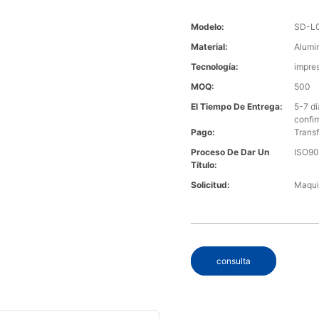
Modelo:
SD-L
Material:
Alumi
Tecnología:
impre
MOQ:
500
El Tiempo De Entrega:
5-7 d
confi
Pago:
Transf
Proceso De Dar Un
ISO90
Título:
Solicitud:
Maquin
consulta