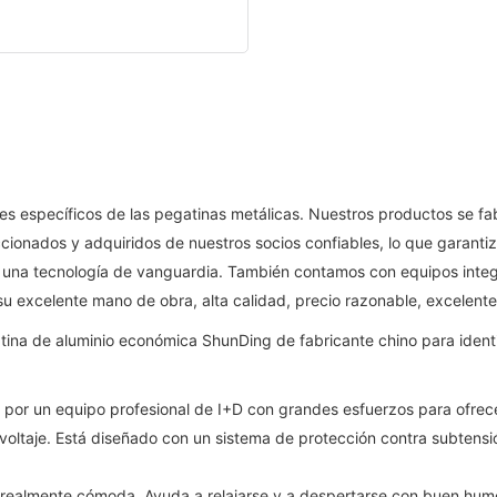
es específicos de las pegatinas metálicas. Nuestros productos se fab
ionados y adquiridos de nuestros socios confiables, lo que garanti
na tecnología de vanguardia. También contamos con equipos integr
su excelente mano de obra, alta calidad, precio razonable, excelente
por un equipo profesional de I+D con grandes esfuerzos para ofrece
oltaje. Está diseñado con un sistema de protección contra subtensión
realmente cómoda. Ayuda a relajarse y a despertarse con buen hum