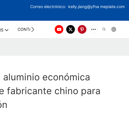
Correo electrónico:
kelly.jiang@yfna
meplate.com
CONTACT US
RS
e aluminio económica
 fabricante chino para
ón