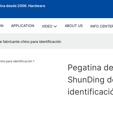
hina desde 2006.
Hardware
ON
APPLICATION
ABOUT US
VIDEO
INFO CENTE
fabricante chino para identificación
Pegatina d
ShunDing de
identificaci