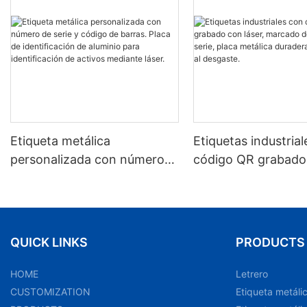
Etiqueta metálica
Etiquetas industria
personalizada con número
código QR grabado
de serie y código de barras.
láser, marcado de 
Placa de identificación de
de serie, placa metá
aluminio para identificación
duradera y resistent
de activos mediante láser.
desgaste.
QUICK LINKS
PRODUCTS
HOME
Letrero
CUSTOMIZATION
Etiqueta metáli