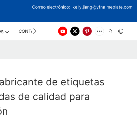
Correo electrónico:
kelly.jiang@yfna
meplate.com
CONTACT US
RS
abricante de etiquetas
das de calidad para
ón