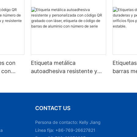
les con
Etiqueta metálica
Etiquetas
 con
autoadhesiva resistente y
barras me
número
personalizada con código
personal
lica
QR grabado con láser,
orificios 
e al
etiqueta de código de barras
reconoci
de aluminio con número de
CONTACT US
serie
Persona de contacto: Kelly Jiang
ca
Línea fija: +86-769-26627821