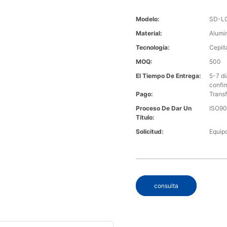
Modelo:
SD-L
Material:
Alumi
Tecnología:
Cepil
MOQ:
500
El Tiempo De Entrega:
5-7 d
confi
Pago:
Transf
Proceso De Dar Un
ISO90
Título:
Solicitud:
Equipo
consulta