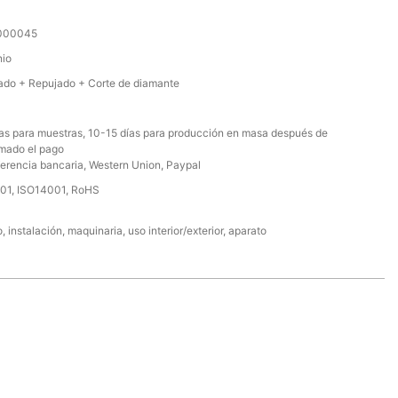
000045
nio
lado + Repujado + Corte de diamante
ías para muestras, 10-15 días para producción en masa después de
rmado el pago
erencia bancaria, Western Union, Paypal
01, ISO14001, RoHS
, instalación, maquinaria, uso interior/exterior, aparato