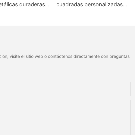
tálicas duraderas y
cuadradas personalizadas
izadas con dos
con código QR | Etiquetas
fijos para un
de identificación metálicas
miento estable.
resistentes al agua y
duraderas
ión, visite el sitio web o contáctenos directamente con preguntas