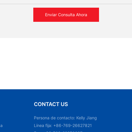
Enviar Consulta Ahora
CONTACT US
Persona de contacto: Kelly Jiang
ca
Línea fija: +86-769-26627821