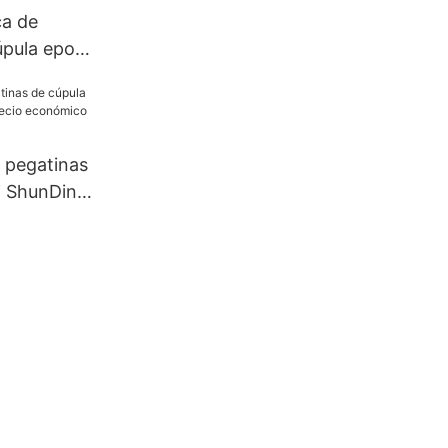
ca de
úpula epoxi
ng para
 pegatinas
i ShunDing
onómico
l