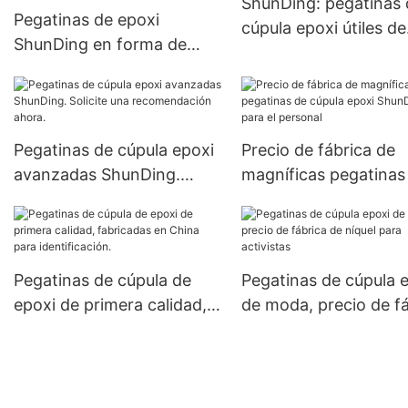
ShunDing: pegatinas 
Pegatinas de epoxi
cúpula epoxi útiles de
ShunDing en forma de
China para empresas
cúpula, procedentes de
China, para subasta.
Pegatinas de cúpula epoxi
Precio de fábrica de
avanzadas ShunDing.
magníficas pegatinas
Solicite una
cúpula epoxi ShunDi
recomendación ahora.
para el personal
Pegatinas de cúpula de
Pegatinas de cúpula 
epoxi de primera calidad,
de moda, precio de f
fabricadas en China para
de níquel para activis
identificación.