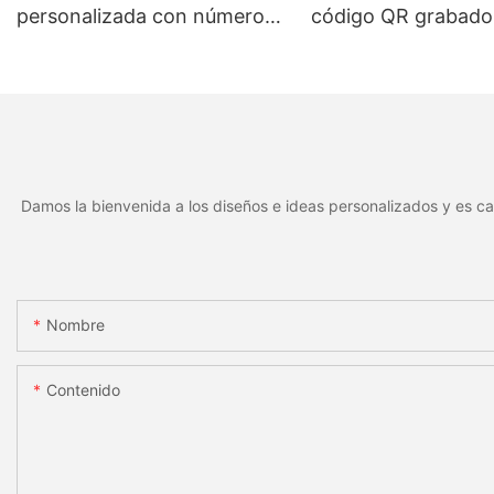
personalizada con número
código QR grabado
de serie y código de barras.
láser, marcado de 
Placa de identificación de
de serie, placa metá
aluminio para identificación
duradera y resistent
de activos mediante láser.
desgaste.
Damos la bienvenida a los diseños e ideas personalizados y es ca
Nombre
Contenido