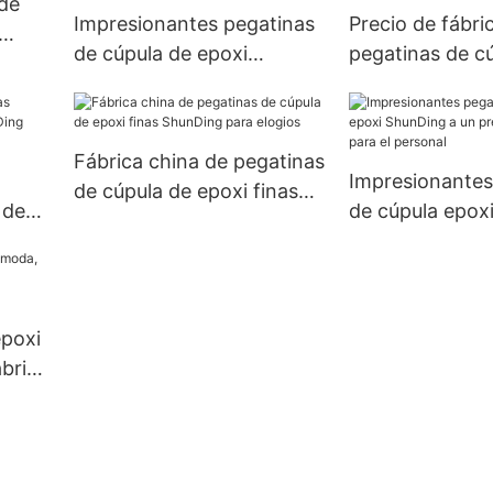
de
Impresionantes pegatinas
Precio de fábri
de cúpula de epoxi
pegatinas de c
doradas, precio de fábrica
limpias ShunDi
para la empresa.
activistas
Fábrica china de pegatinas
Impresionantes
de cúpula de epoxi finas
 de
de cúpula epox
ShunDing para elogios
ng
a un precio ec
para el persona
epoxi
ábrica
tas