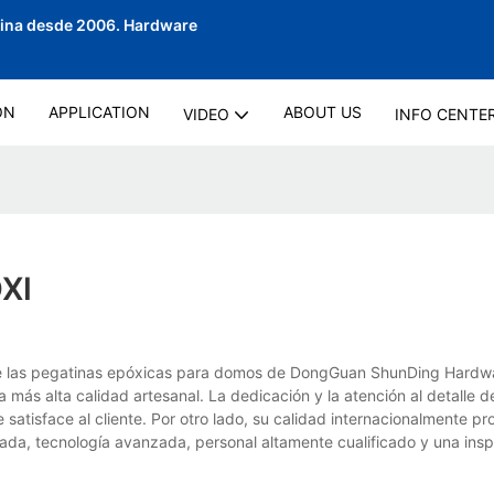
hina desde 2006.
Hardware
ON
APPLICATION
ABOUT US
VIDEO
INFO CENTE
XI
que las pegatinas epóxicas para domos de DongGuan ShunDing Hardw
a más alta calidad artesanal. La dedicación y la atención al detalle d
 satisface al cliente. Por otro lado, su calidad internacionalmente p
da, tecnología avanzada, personal altamente cualificado y una ins