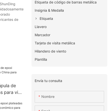
Etiqueta de código de barras metálica
 ShunDing
cuidadosamente
Insignia & Medalla
porado
Etiqueta
bricantes de
Llavero
Marcador
Tarjeta de visita metálica
Hilandero de viento
Plantilla
Envía tu consulta
úpula de
s para vino
Nombre
ctivistas