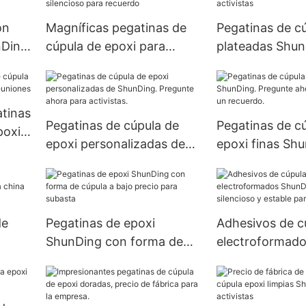
on
Magníficas pegatinas de
Pegatinas de c
nDing
cúpula de epoxi para
plateadas Shun
co
botella con motor estable
precio económi
y silencioso para recuerdo
activistas
atinas
Pegatinas de cúpula de
Pegatinas de c
poxi
epoxi personalizadas de
epoxi finas Sh
ones
ShunDing. Pregunte ahora
Pregunte ahora
para activistas.
obtener un rec
de
Pegatinas de epoxi
Adhesivos de c
ShunDing con forma de
electroformad
china
cúpula a bajo precio para
con motor silen
subasta
estable para el