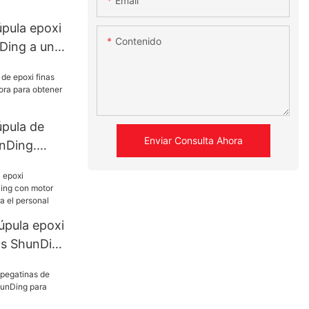
Email
úpula epoxi
Contenido
Ding a un
co para
úpula de
Enviar Consulta Ahora
unDing.
 para
uerdo.
úpula epoxi
os ShunDing
cioso y
 personal