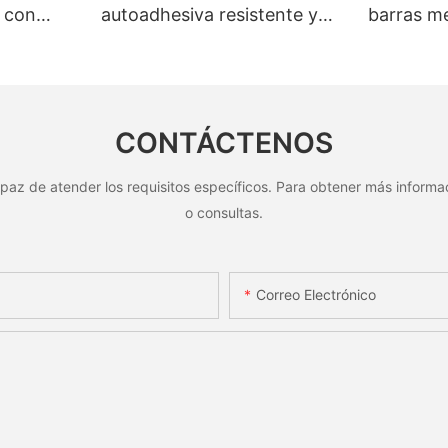
 con
autoadhesiva resistente y
barras me
número
personalizada con código
personal
lica
QR grabado con láser,
orificios 
e al
etiqueta de código de barras
reconoci
de aluminio con número de
CONTÁCTENOS
serie
paz de atender los requisitos específicos. Para obtener más informac
o consultas.
Correo Electrónico