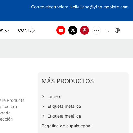
Correo electrónico:
kelly.jiang@yfna
meplate.com
CONTACT US
RS
MÁS PRODUCTOS
Letrero
are Products
Etiqueta metálica
e nuestro
robada.
Etiqueta metálica
pección
Pegatina de cúpula epoxi