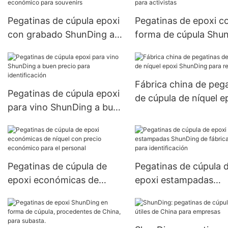
Pegatinas de cúpula epoxi
Pegatinas de epoxi c
con grabado ShunDing a
forma de cúpula Shu
un precio económico para
a un precio económi
souvenirs
para activistas
Fábrica china de peg
Pegatinas de cúpula epoxi
de cúpula de níquel e
para vino ShunDing a buen
ShunDing para reuni
precio para identificación
Pegatinas de cúpula de
Pegatinas de cúpula 
epoxi económicas de
epoxi estampadas
níquel con precio
ShunDing de fábrica 
económico para el
para identificación
personal